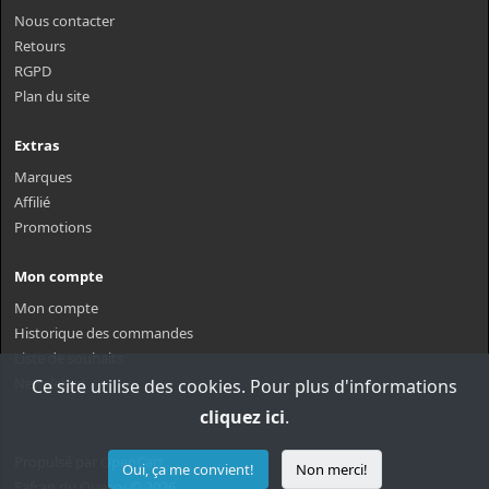
Nous contacter
Retours
RGPD
Plan du site
Extras
Marques
Affilié
Promotions
Mon compte
Mon compte
Historique des commandes
Liste de souhaits
Newsletter
Ce site utilise des cookies. Pour plus d'informations
cliquez ici
.
Propulsé par
OpenCart
Oui, ça me convient!
Non merci!
Safran du Quercy © 2026